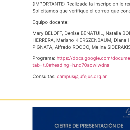
(IMPORTANTE: Realizada la inscripción le rem
Solicitamos que verifique el correo que consi
Equipo docente:
Mary BELOFF, Denise BENATUIL, Natalia B
HERRERA, Mariano KIERSZENBAUM, Diana He
PIGNATA, Alfredo ROCCO, Melina SIDERAKIS
Programa:
https://docs.google.com/docum
tab=t.0#heading=h.nd70aowlwdna
Consultas:
campus@jufejus.org.ar