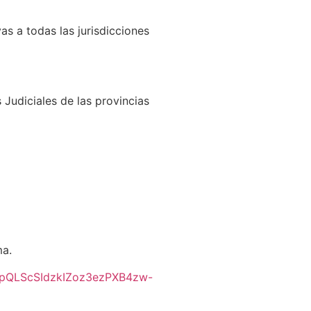
s a todas las jurisdicciones
 Judiciales de las provincias
ma.
AIpQLScSIdzkIZoz3ezPXB4zw-