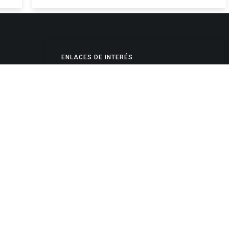
ENLACES DE INTERÉS
Poderes Judiciales
Provincia de Jujuy
Nacionales
- 4245334
Internacionales
245325
Mapa del Sitio