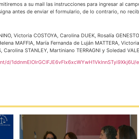
itiremos a su mail las instrucciones para ingresar al camp
gna antes de enviar el formulario, de lo contrario, no recib
ONINO, Victoria COSTOYA, Carolina DUEK, Rosalía GENES
lena MAFFIA, María Fernanda de Luján MATTERA, Victori
, Carolina STANLEY, Martiniano TERRAGNI y Soledad VAL
ent/d/1ddnmElOlrGClFJE6vFIx6xcWYwH1VklnnSTyi9Xkj6U/e