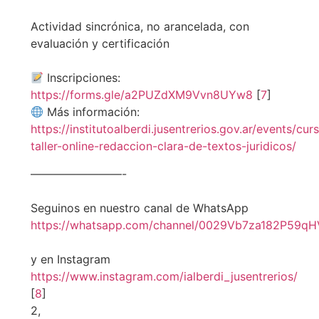
Actividad sincrónica, no arancelada, con
evaluación y certificación
Inscripciones:
https://forms.gle/a2PUZdXM9Vvn8UYw8
[
7
]
Más información:
https://institutoalberdi.jusentrerios.gov.ar/events/cur
taller-online-redaccion-clara-de-textos-juridicos/
————————-
Seguinos en nuestro canal de WhatsApp
https://whatsapp.com/channel/0029Vb7za182P59q
y en Instagram
https://www.instagram.com/ialberdi_jusentrerios/
[
8
]
2,