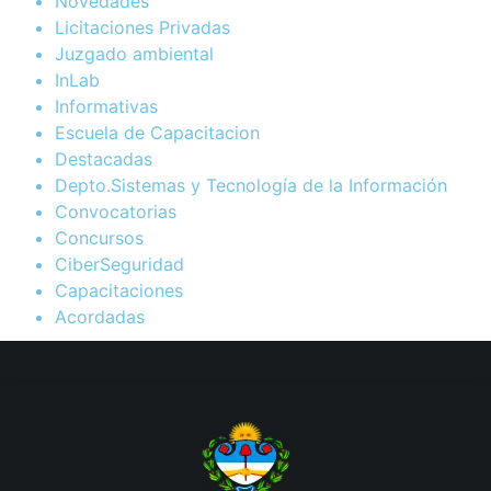
Novedades
Licitaciones Privadas
Juzgado ambiental
InLab
Informativas
Escuela de Capacitacion
Destacadas
Depto.Sistemas y Tecnología de la Información
Convocatorias
Concursos
CiberSeguridad
Capacitaciones
Acordadas